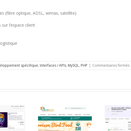
es (fibre optique, ADSL, wimax, satellite).
sur l’espace client
ogistique
s
eloppement spécifique
,
Interfaces / APIs
,
MySQL
,
PHP
|
Commentaires fermés