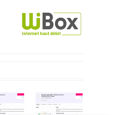
ur
Wibox