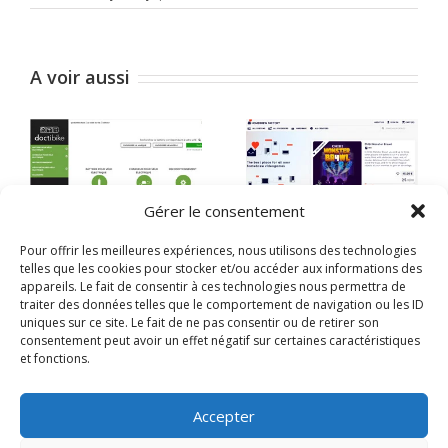
La
Quadrature
du
Net
A voir aussi
–
Site
de
don
Gérer le consentement
Pour offrir les meilleures expériences, nous utilisons des technologies
Mario Bertulli
Homebrew factory
telles que les cookies pour stocker et/ou accéder aux informations des
appareils. Le fait de consentir à ces technologies nous permettra de
2 mars 2026
|
26 mars 2025
|
sur
sur
traiter des données telles que le comportement de navigation ou les ID
Commentaires fermés
Commentaires fermés
Mario
Homebrew
uniques sur ce site. Le fait de ne pas consentir ou de retirer son
Bertulli
factory
consentement peut avoir un effet négatif sur certaines caractéristiques
et fonctions.
Accepter