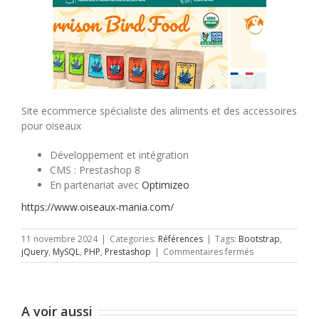
Site ecommerce spécialiste des aliments et des accessoires
pour oiseaux
Développement et intégration
CMS : Prestashop 8
En partenariat avec
Optimizeo
https://www.oiseaux-mania.com/
11 novembre 2024
|
Categories:
Références
|
Tags:
Bootstrap
,
sur
jQuery
,
MySQL
,
PHP
,
Prestashop
|
Commentaires fermés
Oiseaux
Mania
A voir aussi