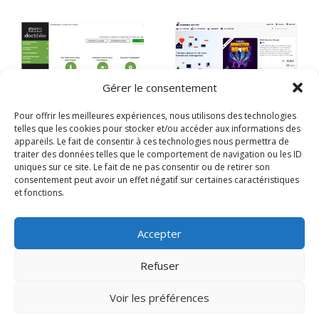
Gérer le consentement
Pour offrir les meilleures expériences, nous utilisons des technologies
Mario Bertulli
Homebrew factory
telles que les cookies pour stocker et/ou accéder aux informations des
appareils. Le fait de consentir à ces technologies nous permettra de
2 mars 2026
|
26 mars 2025
|
sur
sur
traiter des données telles que le comportement de navigation ou les ID
Commentaires fermés
Commentaires fermés
Mario
Homebrew
uniques sur ce site. Le fait de ne pas consentir ou de retirer son
Bertulli
factory
consentement peut avoir un effet négatif sur certaines caractéristiques
et fonctions.
Accepter
Refuser
Voir les préférences
Mentions légales
-
Contact / Demande de devis
-
Plan du site
-