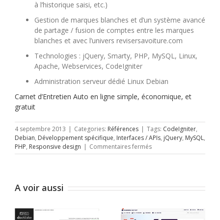
à l’historique saisi, etc.)
Gestion de marques blanches et d’un système avancé
de partage / fusion de comptes entre les marques
blanches et avec l’univers revisersavoiture.com
Technologies : jQuery, Smarty, PHP, MySQL, Linux,
Apache, Webservices, CodeIgniter
Administration serveur dédié Linux Debian
Carnet d’Entretien Auto en ligne simple, économique, et
gratuit
4 septembre 2013
|
Categories:
Références
|
Tags:
CodeIgniter
,
Debian
,
Développement spécifique
,
Interfaces / APIs
,
jQuery
,
MySQL
,
sur
PHP
,
Responsive design
|
Commentaires fermés
Carnet-
entretien-
auto.fr
A voir aussi