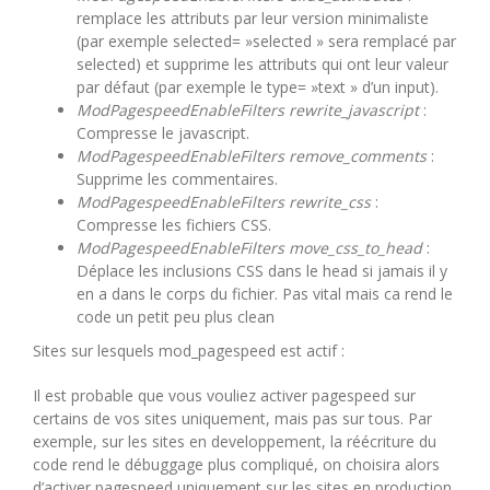
remplace les attributs par leur version minimaliste
(par exemple selected= »selected » sera remplacé par
selected) et supprime les attributs qui ont leur valeur
par défaut (par exemple le type= »text » d’un input).
ModPagespeedEnableFilters rewrite_javascript
:
Compresse le javascript.
ModPagespeedEnableFilters remove_comments
:
Supprime les commentaires.
ModPagespeedEnableFilters rewrite_css
:
Compresse les fichiers CSS.
ModPagespeedEnableFilters move_css_to_head
:
Déplace les inclusions CSS dans le head si jamais il y
en a dans le corps du fichier. Pas vital mais ca rend le
code un petit peu plus clean
Sites sur lesquels mod_pagespeed est actif :
Il est probable que vous vouliez activer pagespeed sur
certains de vos sites uniquement, mais pas sur tous. Par
exemple, sur les sites en developpement, la réécriture du
code rend le débuggage plus compliqué, on choisira alors
d’activer pagespeed uniquement sur les sites en production.