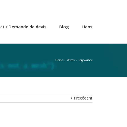
ct / Demande de devis
Blog
Liens
Home
/
Wibox
/
logo-wibox
Précédent