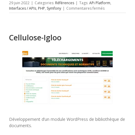
29 juin 2022
|
Categories:
Références
|
Tags:
APi Platform
,
sur
Interfaces / APIs
,
PHP
,
Symfony
|
Commentaires fermés
France
nuisibles
–
Backend
Cellulose-Igloo
pour
appli
mobile
Développement d’un module WordPress de bibliothèque de
documents.