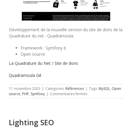
Développement de la nouvelle version du site de dons de la
Quadrature du net : Quadramoula
Framework : Symfony 6
Open source
La Quadrature du Net / Site de dons
Quadramoula Git
11 novembre 2023
|
Categories:
Références
|
Tags:
MySQL
,
Open
sur
source
,
PHP
,
Symfony
|
Commentaires fermés
La
Quadrature
du
Net
Lighting SEO
–
Site
de