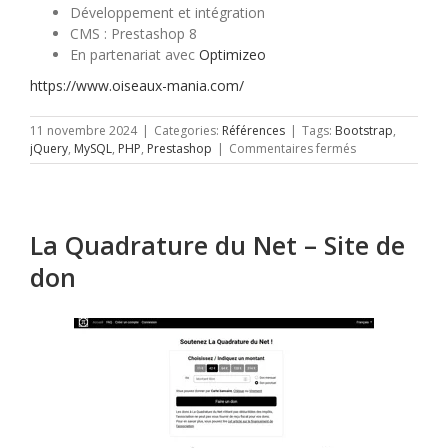
Développement et intégration
CMS : Prestashop 8
En partenariat avec
Optimizeo
https://www.oiseaux-mania.com/
11 novembre 2024
|
Categories:
Références
|
Tags:
Bootstrap
,
sur
jQuery
,
MySQL
,
PHP
,
Prestashop
|
Commentaires fermés
Oiseaux
Mania
La Quadrature du Net – Site de
don