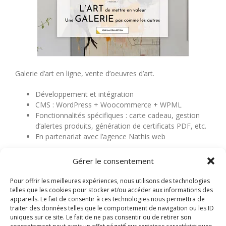
Galerie d’art en ligne, vente d’oeuvres d’art.
Développement et intégration
CMS : WordPress + Woocommerce + WPML
Fonctionnalités spécifiques : carte cadeau, gestion
d’alertes produits, génération de certificats PDF, etc.
En partenariat avec l’agence Nathis web
www.galerie-maisondauphine.com
Gérer le consentement
20 octobre 2021
|
Categories:
Références
|
Tags:
Bootstrap
,
Pour offrir les meilleures expériences, nous utilisons des technologies
jQuery
,
MySQL
,
PHP
,
Woocommerce
,
Wordpress
|
Commentaires
telles que les cookies pour stocker et/ou accéder aux informations des
sur
fermés
appareils. Le fait de consentir à ces technologies nous permettra de
Galerie
traiter des données telles que le comportement de navigation ou les ID
maison
uniques sur ce site. Le fait de ne pas consentir ou de retirer son
Dauphine