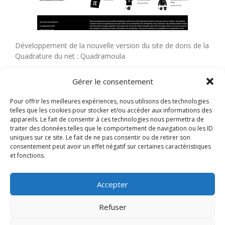
Développement de la nouvelle version du site de dons de la
Quadrature du net : Quadramoula
Framework : Symfony 6
Gérer le consentement
Open source
Pour offrir les meilleures expériences, nous utilisons des technologies
La Quadrature du Net / Site de dons
telles que les cookies pour stocker et/ou accéder aux informations des
appareils. Le fait de consentir à ces technologies nous permettra de
Quadramoula Git
traiter des données telles que le comportement de navigation ou les ID
uniques sur ce site. Le fait de ne pas consentir ou de retirer son
11 novembre 2023
|
Categories:
Références
|
Tags:
MySQL
,
Open
consentement peut avoir un effet négatif sur certaines caractéristiques
sur
source
,
PHP
,
Symfony
|
Commentaires fermés
et fonctions.
La
Quadrature
du
Accepter
Net
–
Refuser
Site
de