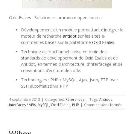
Oxid Esales : Solution e-commerce open source.
Développement d’un module permettant d’intégrer le
moteur de recherche
antidot
sur les sites e-
commerces basés sur la plateforme
Oxid Esales
Technique et fonctionnel : prise en main des
standards de développement de Oxid Esales et de
Antidot, en termes d’architecture, d’interfacage et de
conventions d’écriture de code.
Technologies : PHP / MySQL, Ajax, Json, FTP over
SSH automatisé via PHP
4 septembre 2013
|
Categories:
Références
|
Tags:
Antidot
,
sur
Interfaces / APIs
,
MySQL
,
Oxid Esales
,
PHP
|
Commentaires fermés
Oxid
esales
/
Antido
Wibox