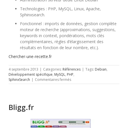
Technologies : PHP, MySQL, Linux, Apache,
Sphinxsearch.
Fonctionnel : imports de données, gestion complète
moteur de recherche (approximations, suggestions,
keywords in context, pondérations, mots clés
complémentaires, règles d’élargissement des
résultats en fonction de leur nombre, etc.).
Chercher-une-recette.fr
4 septembre 2013
|
Categories:
Références
|
Tags:
Debian
,
Développement spécifique
,
MySQL
,
PHP
,
sur
SphinxSearch
|
Commentaires fermés
Chercher-
une-
recette.fr
Bligg.fr