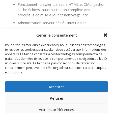
Fonctionnel : crawler, parseurs HTML et XML, gestion
cache fichiers, automatisation complète des
processus de mise à jour et nettoyage, etc.
Administration serveur dédié Linux Debian
SITE HORS LIGNE
Gérer le consentement
4 septembre 2013
|
Categories:
Références
|
Tags:
Debian
,
Pour offrir les meilleures expériences, nous utilisons des technologies
Développement spécifique
,
MySQL
,
PHP
,
telles que les cookies pour stocker et/ou accéder aux informations des
sur
SphinxSearch
|
Commentaires fermés
appareils. Le fait de consentir à ces technologies nous permettra de
Bligg.fr
traiter des données telles que le comportement de navigation ou les ID
uniques sur ce site. Le fait de ne pas consentir ou de retirer son
consentement peut avoir un effet négatif sur certaines caractéristiques
et fonctions.
Page précédente
1
2
3
4
5
Accepter
Refuser
Voir les préférences
Mentions légales
-
Contact / Demande de devis
-
Plan du site
-