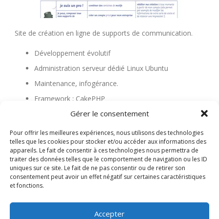
Site de création en ligne de supports de communication.
Développement évolutif
Administration serveur dédié Linux Ubuntu
Maintenance, infogérance.
Framework : CakePHP
Gérer le consentement
T’as carte blanche !
Pour offrir les meilleures expériences, nous utilisons des technologies
4 septembre 2013
|
Categories:
Références
|
Tags:
CakePHP
,
telles que les cookies pour stocker et/ou accéder aux informations des
sur
MySQL
,
PHP
,
Ubuntu
|
Commentaires fermés
appareils. Le fait de consentir à ces technologies nous permettra de
T’as
traiter des données telles que le comportement de navigation ou les ID
Carte
uniques sur ce site. Le fait de ne pas consentir ou de retirer son
Blanche
consentement peut avoir un effet négatif sur certaines caractéristiques
et fonctions.
Page précédente
1
2
3
4
5
Page suivante
Accepter