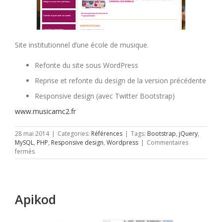
Site institutionnel d’une école de musique.
Refonte du site sous WordPress
Reprise et refonte du design de la version précédente
Responsive design (avec Twitter Bootstrap)
www.musicamc2.fr
28 mai 2014
|
Categories:
Références
|
Tags:
Bootstrap
,
jQuery
,
MySQL
,
PHP
,
Responsive design
,
Wordpress
|
Commentaires
sur
fermés
AMC2
Ecole
de
musique
Apikod
Caluire
et
Cuire