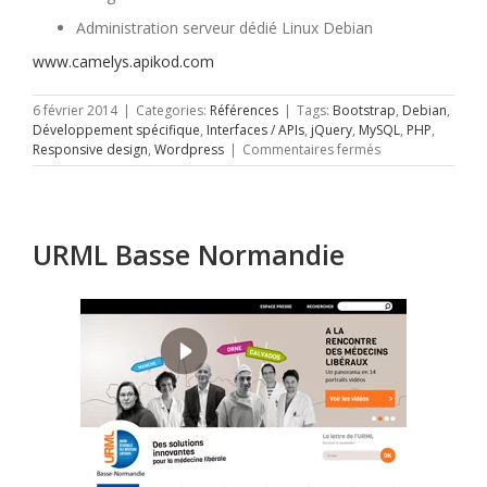
Administration serveur dédié Linux Debian
www.camelys.apikod.com
6 février 2014
|
Categories:
Références
|
Tags:
Bootstrap
,
Debian
,
Développement spécifique
,
Interfaces / APIs
,
jQuery
,
MySQL
,
PHP
,
sur
Responsive design
,
Wordpress
|
Commentaires fermés
Apikod
URML Basse Normandie