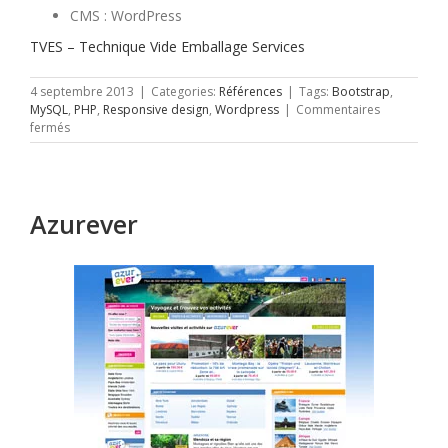
CMS : WordPress
TVES – Technique Vide Emballage Services
4 septembre 2013
|
Categories:
Références
|
Tags:
Bootstrap
,
MySQL
,
PHP
,
Responsive design
,
Wordpress
|
Commentaires
sur
fermés
TVES
–
Technique
Vide
Azurever
Emballage
Services