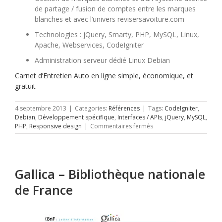
de partage / fusion de comptes entre les marques
blanches et avec l’univers revisersavoiture.com
Technologies : jQuery, Smarty, PHP, MySQL, Linux,
Apache, Webservices, CodeIgniter
Administration serveur dédié Linux Debian
Carnet d’Entretien Auto en ligne simple, économique, et
gratuit
4 septembre 2013
|
Categories:
Références
|
Tags:
CodeIgniter
,
Debian
,
Développement spécifique
,
Interfaces / APIs
,
jQuery
,
MySQL
,
sur
PHP
,
Responsive design
|
Commentaires fermés
Carnet-
entretien-
auto.fr
Gallica – Bibliothèque nationale
de France