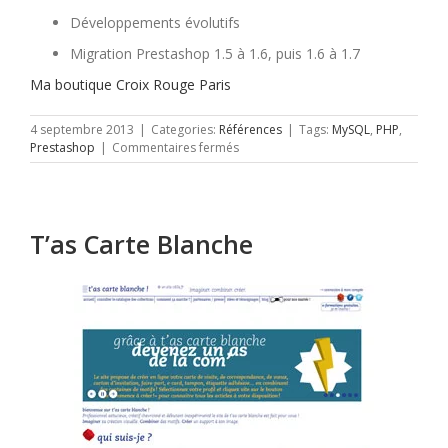
Développements évolutifs
Migration Prestashop 1.5 à 1.6, puis 1.6 à 1.7
Ma boutique Croix Rouge Paris
4 septembre 2013
|
Categories:
Références
|
Tags:
MySQL
,
PHP
,
sur
Prestashop
|
Commentaires fermés
Croix
rouge
française
–
T’as Carte Blanche
Délégation
Départementale
de
Paris