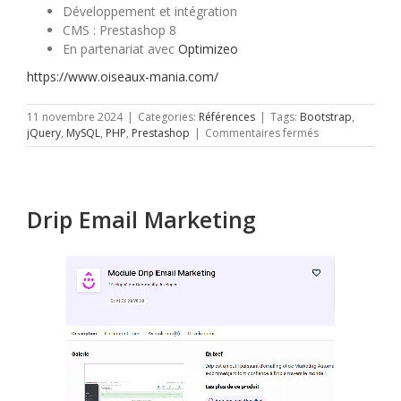
Développement et intégration
CMS : Prestashop 8
En partenariat avec
Optimizeo
https://www.oiseaux-mania.com/
11 novembre 2024
|
Categories:
Références
|
Tags:
Bootstrap
,
sur
jQuery
,
MySQL
,
PHP
,
Prestashop
|
Commentaires fermés
Oiseaux
Mania
Drip Email Marketing