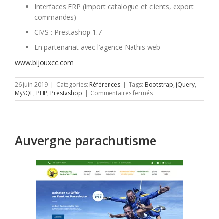
Interfaces ERP (import catalogue et clients, export
commandes)
CMS : Prestashop 1.7
En partenariat avec l’agence Nathis web
www.bijouxcc.com
26 juin 2019
|
Categories:
Références
|
Tags:
Bootstrap
,
jQuery
,
sur
MySQL
,
PHP
,
Prestashop
|
Commentaires fermés
Bijoux
Clément
Couty
Auvergne parachutisme