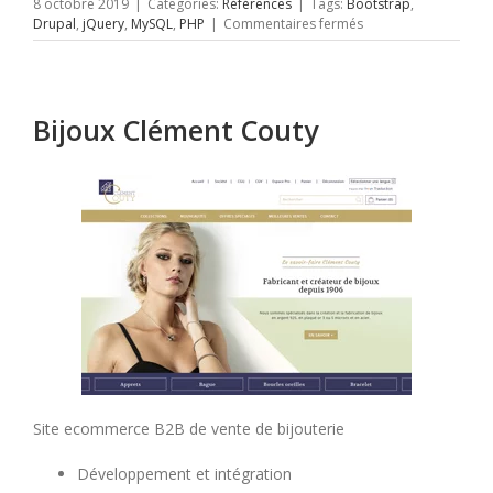
8 octobre 2019
|
Categories:
Références
|
Tags:
Bootstrap
,
sur
Drupal
,
jQuery
,
MySQL
,
PHP
|
Commentaires fermés
360
Travaux
Bijoux Clément Couty
Site ecommerce B2B de vente de bijouterie
Développement et intégration