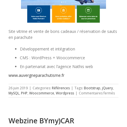
Site vitrine et vente de bons cadeaux / réservation de sauts
en parachute
Développement et intégration
CMS : WordPress + Woocommerce
En partenariat avec l’agence Nathis web
www.auvergneparachutisme.fr
26 juin 2019
|
Categories:
Références
|
Tags:
Bootstrap
,
jQuery
,
sur
MySQL
,
PHP
,
Woocommerce
,
Wordpress
|
Commentaires fermés
Auverg
parach
Webzine BYmy)CAR