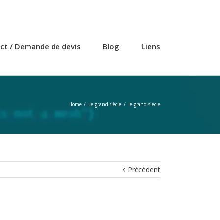
ct / Demande de devis
Blog
Liens
Home
/
Le grand siècle
/
le-grand-siecle
Précédent