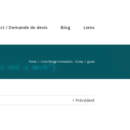
ct / Demande de devis
Blog
Liens
Home
/
Croix-Rouge Innovation - Gulao
/
gulao
Précédent