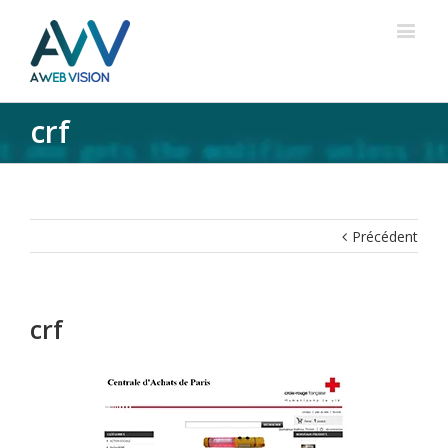
crf
Précédent
crf