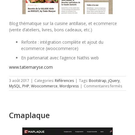
Blog thématique sur la cuisine antillaise, et ecommerce
(vente d’ateliers, livres, bons cadeaux, etc.)
Refonte : intégration complète et ajout du
ecommerce (woocommerce)
En partenariat avec l’agence Nathis web
www.tatiemaryse.com
3 août 2017
|
Categories:
Références
|
Tags:
Bootstrap
,
jQuery
,
sur
MySQL
,
PHP
,
Woocommerce
,
Wordpress
|
Commentaires fermés
Tatie
Maryse
Cmaplaque