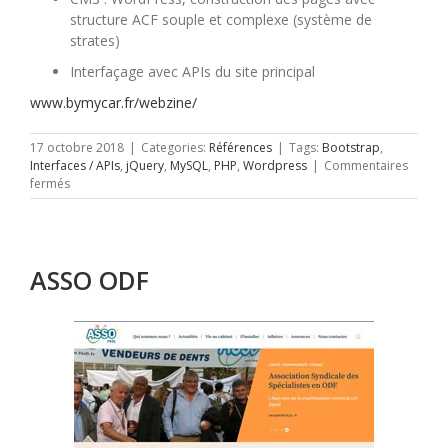
structure ACF souple et complexe (système de
strates)
Interfaçage avec APIs du site principal
www.bymycar.fr/webzine/
17 octobre 2018
|
Categories:
Références
|
Tags:
Bootstrap
,
Interfaces / APIs
,
jQuery
,
MySQL
,
PHP
,
Wordpress
|
Commentaires
sur
fermés
Webzine
BYmy)CAR
ASSO ODF