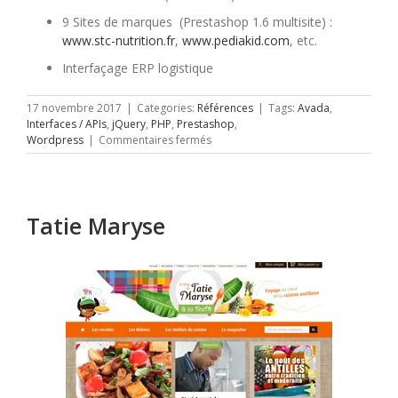
9 Sites de marques (Prestashop 1.6 multisite) :
www.stc-nutrition.fr
,
www.pediakid.com
, etc.
Interfaçage ERP logistique
17 novembre 2017
|
Categories:
Références
|
Tags:
Avada
,
Interfaces / APIs
,
jQuery
,
PHP
,
Prestashop
,
sur
Wordpress
|
Commentaires fermés
Laboratoires
Ineldea
Tatie Maryse