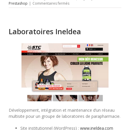
sur
Prestashop
|
Commentaires fermés
Le
grand
cirque
Laboratoires Ineldea
Développement, intégration et maintenance d’un réseau
multisite pour un groupe de laboratoires de parapharmacie.
Site institutionnel (WordPress) :
www.ineldea.com