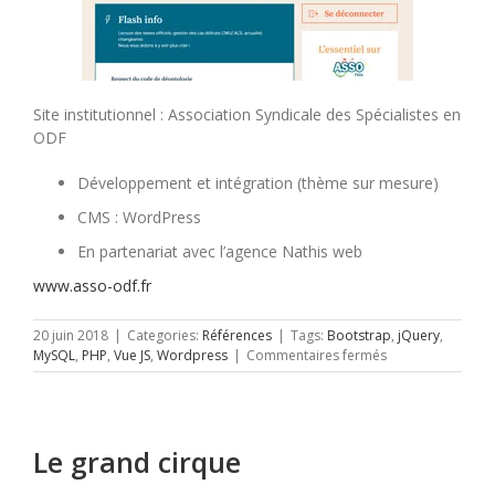
Site institutionnel : Association Syndicale des Spécialistes en
ODF
Développement et intégration (thème sur mesure)
CMS : WordPress
En partenariat avec l’agence Nathis web
www.asso-odf.fr
20 juin 2018
|
Categories:
Références
|
Tags:
Bootstrap
,
jQuery
,
sur
MySQL
,
PHP
,
Vue JS
,
Wordpress
|
Commentaires fermés
ASSO
ODF
Le grand cirque