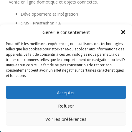
Vente en ligne domotique et objets connectés.
Développement et intégration
CMS : Prestashop 1.6
Gérer le consentement
http://www.cliome.com/
Pour offrir les meilleures expériences, nous utilisons des technologies
1 juin 2016
|
Categories:
Références
|
Tags:
MySQL
,
PHP
,
telles que les cookies pour stocker et/ou accéder aux informations des
sur
Prestashop
,
Responsive design
|
Commentaires fermés
appareils. Le fait de consentir à ces technologies nous permettra de
Home
traiter des données telles que le comportement de navigation ou les ID
click
uniques sur ce site. Le fait de ne pas consentir ou de retirer son
home
consentement peut avoir un effet négatif sur certaines caractéristiques
et fonctions.
Page précédente
1
2
3
4
5
Page suivante
Accepter
Refuser
Voir les préférences
Mentions légales
-
Contact / Demande de devis
-
Plan du site
-