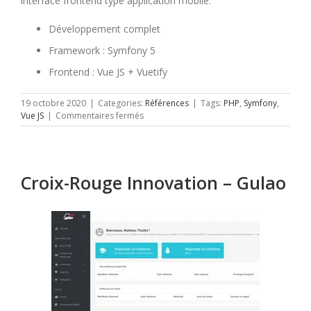
interface frontend type application mobile.
Développement complet
Framework : Symfony 5
Frontend : Vue JS + Vuetify
19 octobre 2020
|
Categories:
Références
|
Tags:
PHP
,
Symfony
,
sur
Vue JS
|
Commentaires fermés
Roadbook
–
Mini
sites
Croix-Rouge Innovation – Gulao
évenements