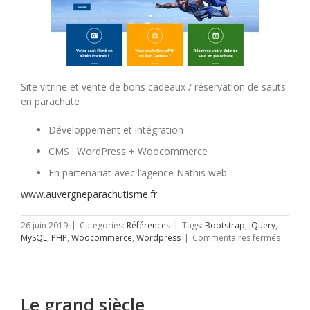
Site vitrine et vente de bons cadeaux / réservation de sauts
en parachute
Développement et intégration
CMS : WordPress + Woocommerce
En partenariat avec l’agence Nathis web
www.auvergneparachutisme.fr
26 juin 2019
|
Categories:
Références
|
Tags:
Bootstrap
,
jQuery
,
sur
MySQL
,
PHP
,
Woocommerce
,
Wordpress
|
Commentaires fermés
Auverg
parach
Le grand siècle