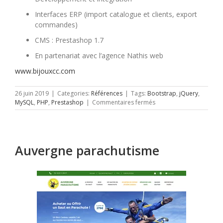
Interfaces ERP (import catalogue et clients, export
commandes)
CMS : Prestashop 1.7
En partenariat avec l’agence Nathis web
www.bijouxcc.com
26 juin 2019
|
Categories:
Références
|
Tags:
Bootstrap
,
jQuery
,
sur
MySQL
,
PHP
,
Prestashop
|
Commentaires fermés
Bijoux
Clément
Couty
Auvergne parachutisme