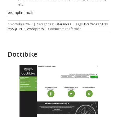
etc.
promptimmo.fr
16 octobre 2020
|
Categories:
Références
|
Tags:
Interfaces / APIs
,
sur
MySQL
,
PHP
,
Wordpress
|
Commentaires fermés
Promptimmo
Doctibike