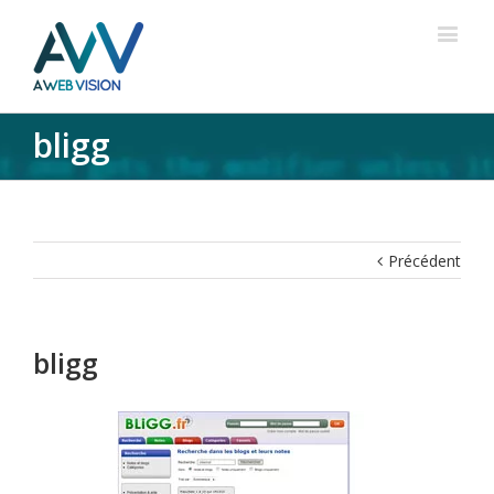
bligg
Précédent
bligg